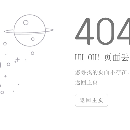
扎实，题目数量和质量都能满足备考需求。简单
的操作方式、离线使用、错题归集这些细节设
计，都贴合了上班族、学生党碎片化学习的习
惯。免费题库加免费直播的组合，对于预算有限
的考生十分友好，不用额外花费就能获得习题练
习和知识点讲解服务。如果是单纯以刷题、巩固
考点、适应考试节奏为主要目标，这款应用完全
可以胜任。美中不足的是深度拓展类的精讲课程
需要额外付费，但对于大多数只需要刷题练题的
用户来说，免费板块的内容已经足够日常备考使
用，整体性价比很高，适合长期陪伴会计考生走
完整个备考周期。