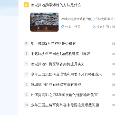
攻城掠地勋章熔炼的方法是什么
3
攻城掠地勋章熔炼的核心方法为国家达
作者：佳音
发布时间：08
地下城堡2月光神格是否稀有
4
0
不氪玩少年三国志1如何构建实用阵容
5
0
攻城掠地中御宝装备如何提升实力
6
0
少年三国志如何合理地利用姜子牙的搭配技巧
7
0
攻城掠地阶晶石获取方法有哪些
8
0
如何提高影之刃3琴师技能的连招输出伤害
9
0
少年三国志将军奕阵容中需要注意哪些问题
10
0