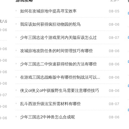
如何在攻城掠地中提高寻宝效率
08-05
成八级王朝解锁熔炼入口，消耗两枚完全同款同品级勋章，即可熔炼进阶为高一品级
我应该如何获得疯狂动物园的鸵鸟
08-06
-06
少年三国志这个游戏里河内关隘应该怎么过
08-07
8-06
攻城掠地攻防任务的时间管理技巧有哪些
08-06
8-06
少年三国志二中快速获得经验的方法有哪些
08-06
8-06
在游戏三国志战略版中有哪些控制战法可以实施
08-06
8-06
侠义ol侠义ol中驯服野生马需要注意哪些技巧
08-06
8-07
乱斗西游升级法宝所需材料有哪些
08-07
8-06
少年三国志2中神兽怎么合成呢
08-06
8-06