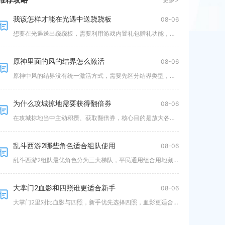
我该怎样才能在光遇中送跷跷板
08-06
想要在光遇送出跷跷板，需要利用游戏内置礼包赠礼功能，满足全部前置条件后，面对面发起赠礼邀约并完成支付，才能将跷跷板礼包赠
勋章，紫色盛
原神里面的风的结界怎么激活
08-06
原神中风的结界没有统一激活方式，需要先区分结界类型，野外常见分为风种子解密结界、风元素方碑结界、任务锁定结界三类，按照对
为什么攻城掠地需要获得翻倍券
08-06
在攻城掠地当中主动积攒、获取翻倍券，核心目的是放大各类资源获取效率，减少银币、丝绸等基础物资消耗，在限时国家任务与周期性
乱斗西游2哪些角色适合组队使用
08-06
乱斗西游2组队最优角色分为三大梯队，平民通用组合用地藏菩萨、铁扇公主、阎罗王，竞技冲分选用九子鬼母、二郎神、阎罗王，篝火
大掌门2血影和四照谁更适合新手
08-06
大掌门2里对比血影与四照，新手优先选择四照，血影更适合拥有一定养成积累的中后期玩家，并不适合开局直接投入资源培养。两个侠