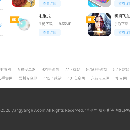
查看详情
查看详
品玩依托全球化科技内容矩阵打造移动端资讯阅读平台，聚焦AI、数码、智能汽车、互联网产业与数字生活领域，覆盖海内外科技行业
泡泡龙
明月飞
手游下载
18.55MB
手游下载
分
查看详情
查看详
老歌广场舞深耕中老年广场舞圈层，以怀旧老歌舞曲为核心载体，整合舞蹈教学、舞曲播放、舞友社交、日常福利多重实用模块，精准适
g手游网
五祥安卓网
921手游网
77下载站
925G手游网
52下载站
18手游网
雪川安卓网
445下载站
401安卓网
东陆安卓网
华希网
8-2026 yangyang63.com All Rights Reserved. 洋亚网 版权所有
鄂ICP备