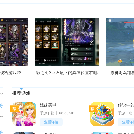
影之刃2中虚无的出现给游戏带来了什么
影之刃3巨石底下的具体位置在哪
原神海岛结
推荐游戏
多>
姐妹美甲
传说中
分
手游下载
68.33MB
手游下载
自制日历主打个性化日历制作与日常时间管理，兼顾创意设计和日程记录需求。大家可以自由搭配图片、文字、标记，制作专属电子日历
查看详情
查看详
分