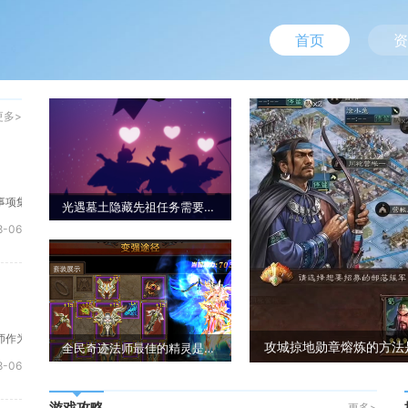
首页
资
更多>
事项集中在规避冥龙锁定、把控运光节奏、区分隐藏入口触发条件三点，只要规避黑
光遇墓土隐藏先祖任务需要注意什么
-06
师作为远程输出职业，拥有大范围群伤技能，但身板脆弱，缺少稳定控制手段，很容
攻城掠地勋章熔炼的方法
全民奇迹法师最佳的精灵是什么
-06
游戏攻略
更多>