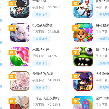
一念江湖
梦幻大
白玉影院整合了在线观影与本地视频管理两类使用场景，把影视观看和视频工具合并在同一个软件当中。平台收录不同地区的影视内容，
手游下载
35.78MB
手游下载
查看详情
查看详
分
机动战姬聚变
碰碰糖
摩托宝面向广大摩托车骑行爱好者打造，聚焦骑士用车刚需，搭建一站式摩托车综合服务平台。平台打通多家主流保险机构资源，整合线
手游下载
74.81MB
手游下载
查看详情
查看详
分
水果消不停
僵尸尖
山航掌尚飞汇集山东航空各类出行服务，是面向旅客打造的一站式航空出行工具。平台打通购票、乘机、售后全流程，支持山航自营航班
手游下载
61.52MB
手游下载
查看详情
查看详
分
计件工资条聚焦工厂计件工人、车间班组长与小微企业财务人员日常薪资核算需求，打通每日产量录入、自动算薪、工资条生成、月度对
爱丽丝的衣橱
大剑传
手游下载
51.80MB
手游下载
分
查看详情
查看详
罗盘相机结合传统罗盘与手机相机，主打实景方向记录与信息水印功能，适合户外出行、地理记录和场景拍摄使用。
一拳超人正义执行
全民冲
手游下载
43.58MB
手游下载
分