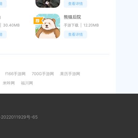
情
查看详情
仙
熊猫后院
30.40MB
手游下载
12.20MB
情
查看详情
f166手游网
700G手游网
果历手游网
米咔网
福川网
2022011929号-65