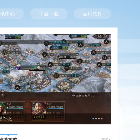
讯中心
手游下载
应用软件
水消耗、螃蟹
易被近战职业
是什么
地下城堡2
推荐攻略
更多>