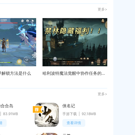
更多>
界解锁方法是什么
哈利波特魔法觉醒中协作任务的步骤是怎样的
更多>
的合合岛
侠名记
83.91MB
手游下载
92.18MB
情
查看详情