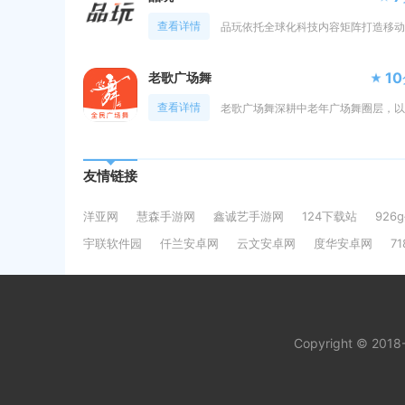
查看详情
10
老歌广场舞
查看详情
友情链接
洋亚网
慧森手游网
鑫诚艺手游网
124下载站
926
宇联软件园
仟兰安卓网
云文安卓网
度华安卓网
7
Copyright © 201