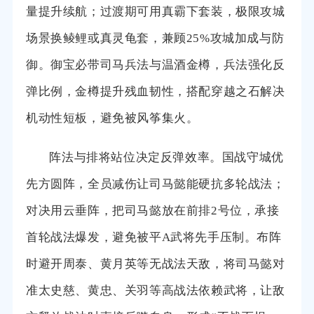
量提升续航；过渡期可用真霸下套装，极限攻城
场景换鲮鲤或真灵龟套，兼顾25%攻城加成与防
御。御宝必带司马兵法与温酒金樽，兵法强化反
弹比例，金樽提升残血韧性，搭配穿越之石解决
机动性短板，避免被风筝集火。
阵法与排将站位决定反弹效率。国战守城优
先方圆阵，全员减伤让司马懿能硬抗多轮战法；
对决用云垂阵，把司马懿放在前排2号位，承接
首轮战法爆发，避免被平A武将先手压制。布阵
时避开周泰、黄月英等无战法天敌，将司马懿对
准太史慈、黄忠、关羽等高战法依赖武将，让敌