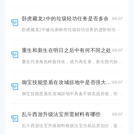
卧虎藏龙2中的垃圾轻功任务是否多余
08-07
卧虎藏龙2中被玩家称作垃圾轻功任务的进阶轻功任务并不多余，只是任务流程的设计缺陷，容易让追求效率的玩
重生和新生在明日之后中有何不同之处
08-07
重生代表角色种族转化，成为再生者，新生指代创建全新人类角色，二者在身份机制、养成路线、资源消耗、玩法
御宝技能坚盾在攻城掠地中是否强大有效
08-07
御宝技能坚盾在攻城掠地中具备不错实战价值，但并非全场景通用的顶级防御特技，合理搭配武将与作战场景才能
乱斗西游升级法宝所需材料有哪些
08-07
乱斗西游法宝升级材料根据法宝当前品质划分，蓝色升紫色需要混沌残片与元宝，紫色进阶金色需要混沌残片、同