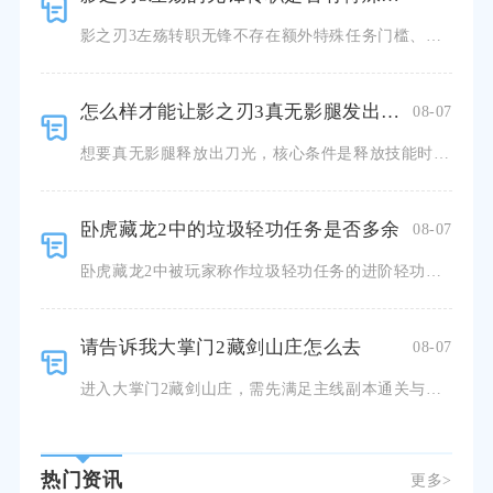
影之刃3左殇转职无锋不存在额外特殊任务门槛、道具消耗或者单次选择永久锁定的硬性限制，仅需要满足等级与
怎么样才能让影之刃3真无影腿发出刀光
08-07
想要真无影腿释放出刀光，核心条件是释放技能时保持空中状态，同时满足足够杀意支撑技能完整多段释放，缺少
卧虎藏龙2中的垃圾轻功任务是否多余
08-07
卧虎藏龙2中被玩家称作垃圾轻功任务的进阶轻功任务并不多余，只是任务流程的设计缺陷，容易让追求效率的玩
请告诉我大掌门2藏剑山庄怎么去
08-07
进入大掌门2藏剑山庄，需先满足主线副本通关与掌门等级双重解锁条件，解锁完成后通过游戏底部导航栏历练板
热门资讯
更多>