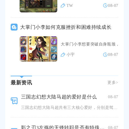
TW
08-07
大掌门小李如何克服挫折和困难持续成长
大掌门小李想要突破自身瓶颈，直面
小宇
08-07
最新资讯
更多>
三国志幻想大陆马超的爱好是什么
08-07
三国志幻想大陆马超共有三大核心爱好，分别是驾驭铁骑冲锋作战、擂鼓奏乐、狩猎纵马，三类爱好完整贯穿角色
影之刃3左殇的无锋转职是否有特殊要求或限制
08-07