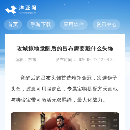
首页
手游下载
应用软件
资讯中心
攻城掠地觉醒后的吕布需要戴什么头饰
编辑：
东东
发布时间：
2026-06-17 12:08:32
觉醒后的吕布头饰首选雉翎金冠，次选狮子
头盔，过渡可用驱虎盔，专属宝物搭配方天画戟
与狮蛮宝带可激活无双羁绊，最大化战力。