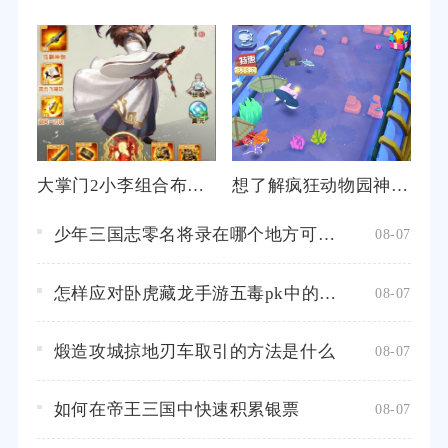
大掌门2小李组合布阵的战力如何
想了解疯狂动物园神秘动物的秘籍攻略吗
少年三国志零名将录在哪个地方可以找到
08-07
怎样应对卧虎藏龙手游五毒pk中的各种挑战
08-07
煅造攻城掠地刃车取引的方法是什么
08-07
如何在帝王三国中快速积累银票
08-07