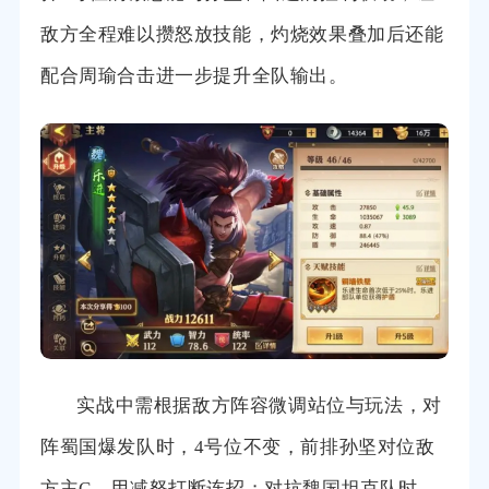
敌方全程难以攒怒放技能，灼烧效果叠加后还能
配合周瑜合击进一步提升全队输出。
实战中需根据敌方阵容微调站位与玩法，对
阵蜀国爆发队时，4号位不变，前排孙坚对位敌
方主C，用减怒打断连招；对抗魏国坦克队时，