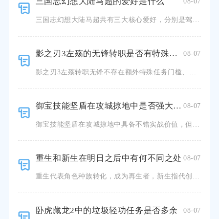
三国志幻想大陆马超的爱好是什么
08-07
三国志幻想大陆马超共有三大核心爱好，分别是驾驭铁骑冲锋作战、擂鼓奏乐、狩猎纵马，三类爱好完整贯穿角色
影之刃3左殇的无锋转职是否有特殊要求或限制
08-07
影之刃3左殇转职无锋不存在额外特殊任务门槛、道具消耗或者单次选择永久锁定的硬性限制，仅需要满足等级与
御宝技能坚盾在攻城掠地中是否强大有效
08-07
御宝技能坚盾在攻城掠地中具备不错实战价值，但并非全场景通用的顶级防御特技，合理搭配武将与作战场景才能
重生和新生在明日之后中有何不同之处
08-07
重生代表角色种族转化，成为再生者，新生指代创建全新人类角色，二者在身份机制、养成路线、资源消耗、玩法
卧虎藏龙2中的垃圾轻功任务是否多余
08-07