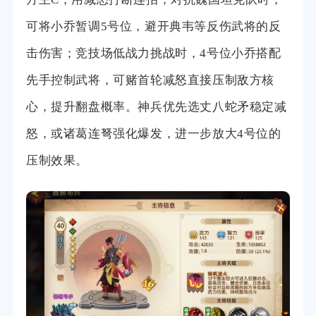
可将小乔暂调5号位，避开典韦等反伤武将的反
击伤害；竞技场低战力挑战时，4号位小乔搭配
先手控制武将，可赌首轮减怒直接压制敌方核
心，提升翻盘概率。神兵优先选丈八蛇矛稳定减
怒，或诸葛连弩强化爆发，进一步放大4号位的
压制效果。