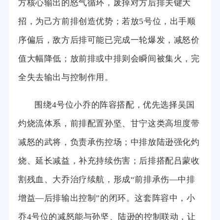
方核心输出的怒气循环，废掉对方后排关键大
招，为己方前排创造优势；若放5号位，出手顺
序偏后，敌方后排可能已完成一轮爆发，减怒价
值大幅降低；放前排或中排则会瞬间被集火，完
全失去输出与控制作用。
围绕4号位小乔的阵容搭配，优先选择吴国
灼烧流体系，前排配置孙坚、甘宁这类高坦度带
减怒的武将，负责承伤控场；中排放陆逊强化灼
烧、延长减益，补充持续伤害；后排搭配吕蒙收
割残血、大乔治疗续航，形成“前排承伤—中排
增益—后排输出控制”的闭环。这套阵容中，小
乔4号位的减怒能与孙坚、陆逊的控制联动，让